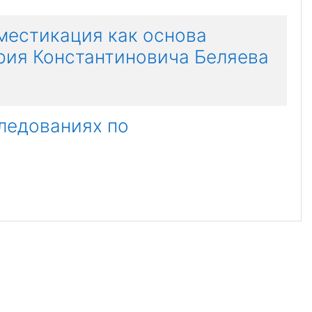
местикация как основа
рия Константиновича Беляева
ледованиях по